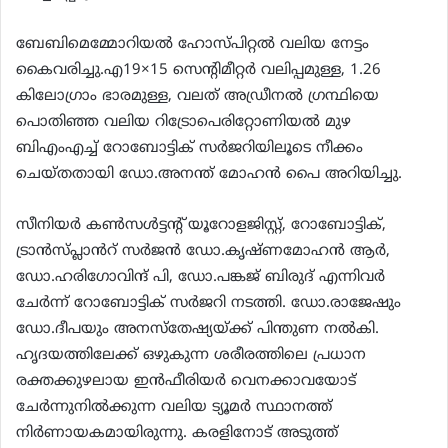
ബേബിമെമ്മോറിയൽ ഹോസ്പിറ്റൽ വലിയ നേട്ടം
കൈവരിച്ചു.എ19×15 സെന്റിമീറ്റർ വലിപ്പമുള്ള, 1.26
കിലോഗ്രാം ഭാരമുള്ള, വലത് അഡ്രീനൽ ഗ്രന്ഥിയെ
പൊതിഞ്ഞ വലിയ റിട്രോപെരിറ്റോണിയൽ മുഴ
ബിഎംഎച്ച് റോബോട്ടിക് സർജറിയിലൂടെ നീക്കം
ചെയ്തതായി ഡോ.അനന്ത് മോഹൻ പൈ അറിയിച്ചു.
സീനിയർ കൺസൾട്ടന്റ് യൂറോളജിസ്റ്റ്, റോബോട്ടിക്,
ട്രാൻസ്പ്ലാൻറ് സർജൻ ഡോ.കൃഷ്ണമോഹൻ ആർ,
ഡോ.ഹരിഗോവിന്ദ് പി, ഡോ.പങ്കജ് ബിരുദ് എന്നിവർ
ചേർന്ന് റോബോട്ടിക് സർജറി നടത്തി. ഡോ.രാജേഷും
ഡോ.ദീപയും അനസ്തേഷ്യയ്ക്ക് പിന്തുണ നൽകി.
ഹൃദയത്തിലേക്ക് ഒഴുകുന്ന ശരീരത്തിലെ പ്രധാന
രക്തക്കുഴലായ ഇൻഫീരിയർ വെനക്കാവയോട്
ചേർന്നുനിൽക്കുന്ന വലിയ ട്യൂമർ സ്ഥാനത്ത്
നിർണായകമായിരുന്നു. കരളിനോട് അടുത്ത്