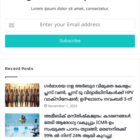
Lorem ipsum dolor sit amet, consectetur.
Enter
your
Email
address
Recent Posts
ഗർഭാശയ ഗള അർബുദ വിമുക്ത കേരളം:
പ്ലസ് വൺ, പ്ലസ് ടു വിദ്യാർഥിനികൾക്ക് HPV
വാക്‌സിനേഷൻ; ഉദ്ഘാടനം നവംബർ 3-ന്
November 1, 2025
അമീബിക് മസ്തിഷ്കജ്വരം: കാരണങ്ങൾ
തേടി ആരോഗ്യ വകുപ്പും ICMR-ഉം
സംയുക്ത പഠനം തുടങ്ങി; മരണനിരക്ക്
99% ൽ നിന്ന് 24% ആയി കുറച്ചു!