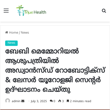
Menu
S
fo
Home
/
News
News
ബേബി മെമ്മോറിയൽ
ആശുപത്രിയിൽ
അഡ്വാൻസ്ഡ് റോബോട്ടിക്സ്
& ലേസർ യൂറോളജി സെന്റർ
ഉദ്ഘാടനം ചെയ്തു
Send
admin
July 3, 2025
0
3
2 minutes read
an