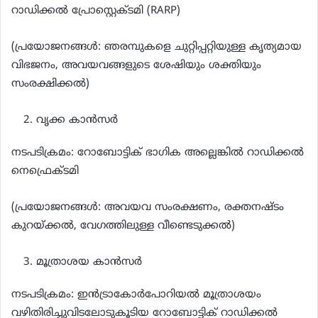
റാഡിക്കൽ പ്രോസ്റ്റെക്ടമി (RARP)
(പ്രയോജനങ്ങൾ: ഞരമ്പുകളെ ചുറ്റിപ്പറ്റിയുള്ള കൃത്യമായ
വിഭജനം, അവയവങ്ങളുടെ ശേഷിയും ശക്തിയും
സംരക്ഷിക്കൽ)
വൃക്ക കാൻസർ
നടപടിക്രമം: റോബോട്ടിക് ഭാഗിക അല്ലെങ്കിൽ റാഡിക്കൽ
നെഫ്രെക്ടമി
(പ്രയോജനങ്ങൾ: അവയവ സംരക്ഷണം, രക്തനഷ്ടം
കുറയ്ക്കൽ, വേഗത്തിലുള്ള വീണ്ടെടുക്കൽ)
മൂത്രാശയ കാൻസർ
നടപടിക്രമം: ഇൻട്രാകോർപോറിയൽ മൂത്രാശയം
വഴിതിരിച്ചുവിടലോടുകൂടിയ റോബോട്ടിക് റാഡിക്കൽ