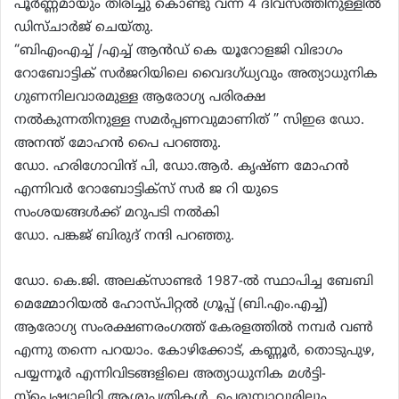
പൂർണ്ണമായും തിരിച്ചു കൊണ്ടു വന്ന് 4 ദിവസത്തിനുള്ളിൽ
ഡിസ്ചാർജ് ചെയ്തു.
“ബിഎംഎച്ച് /എച്ച് ആൻഡ് കെ യൂറോളജി വിഭാഗം
റോബോട്ടിക് സർജറിയിലെ വൈദഗ്ധ്യവും അത്യാധുനിക
ഗുണനിലവാരമുള്ള ആരോഗ്യ പരിരക്ഷ
നൽകുന്നതിനുള്ള സമർപ്പണവുമാണിത് ” സിഇഒ ഡോ.
അനന്ത് മോഹൻ പൈ പറഞ്ഞു.
ഡോ. ഹരിഗോവിന്ദ് പി, ഡോ.ആർ. കൃഷ്ണ മോഹൻ
എന്നിവർ റോബോട്ടിക്സ് സർ ജ റി യുടെ
സംശയങ്ങൾക്ക് മറുപടി നൽകി
ഡോ. പങ്കജ് ബിരുദ് നന്ദി പറഞ്ഞു.
ഡോ. കെ.ജി. അലക്സാണ്ടർ 1987-ൽ സ്ഥാപിച്ച ബേബി
മെമ്മോറിയൽ ഹോസ്പിറ്റൽ ഗ്രൂപ്പ് (ബി.എം.എച്ച്)
ആരോഗ്യ സംരക്ഷണരംഗത്ത് കേരളത്തിൽ നമ്പർ വൺ
എന്നു തന്നെ പറയാം. കോഴിക്കോട്, കണ്ണൂർ, തൊടുപുഴ,
പയ്യന്നൂർ എന്നിവിടങ്ങളിലെ അത്യാധുനിക മൾട്ടി-
സ്പെഷ്യാലിറ്റി ആശുപത്രികൾ, പെരുമ്പാവൂരിലും