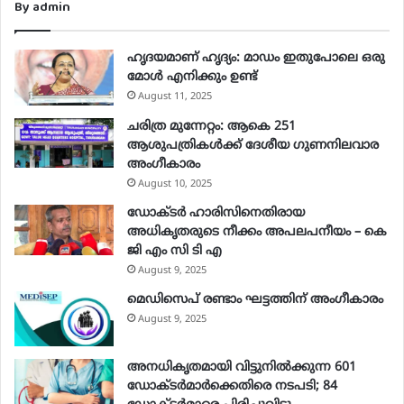
By admin
ഹൃദയമാണ് ഹൃദ്യം: മാഡം ഇതുപോലെ ഒരു
മോള്‍ എനിക്കും ഉണ്ട്
August 11, 2025
ചരിത്ര മുന്നേറ്റം: ആകെ 251
ആശുപത്രികള്‍ക്ക് ദേശീയ ഗുണനിലവാര
അംഗീകാരം
August 10, 2025
ഡോക്ടർ ഹാരിസിനെതിരായ
അധികൃതരുടെ നീക്കം അപലപനീയം – കെ
ജി എം സി ടി എ
August 9, 2025
മെഡിസെപ് രണ്ടാം ഘട്ടത്തിന് അംഗീകാരം
August 9, 2025
അനധികൃതമായി വിട്ടുനില്‍ക്കുന്ന 601
ഡോക്ടര്‍മാര്‍ക്കെതിരെ നടപടി; 84