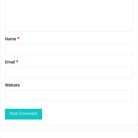
m
e
n
t
Name
*
*
Email
*
Website