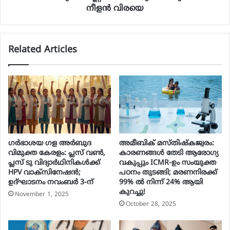
നീളൻ വിരയെ
Related Articles
ഗർഭാശയ ഗള അർബുദ
അമീബിക് മസ്തിഷ്കജ്വരം:
വിമുക്ത കേരളം: പ്ലസ് വൺ,
കാരണങ്ങൾ തേടി ആരോഗ്യ
പ്ലസ് ടു വിദ്യാർഥിനികൾക്ക്
വകുപ്പും ICMR-ഉം സംയുക്ത
HPV വാക്‌സിനേഷൻ;
പഠനം തുടങ്ങി; മരണനിരക്ക്
ഉദ്ഘാടനം നവംബർ 3-ന്
99% ൽ നിന്ന് 24% ആയി
കുറച്ചു!
November 1, 2025
October 28, 2025