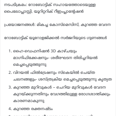
നടപടിക്രമം: റോബോട്ടിക് സഹായത്തോടെയുള്ള
പൈലോപ്ലാസ്റ്റി, യൂറിറ്ററിക് റീഇംപ്ലാന്റേഷൻ
പ്രയോജനങ്ങൾ: മികച്ച കോസ്മെസിസ്, കുറഞ്ഞ വേദന
റോബോട്ടിക് യൂറോളജിക്കൽ സർജറിയുടെ ഗുണങ്ങൾ
ഹൈ-ഡെഫനിഷൻ 3D കാഴ്ചയും
മാഗ്നിഫിക്കേഷനും- ശരീരഘടന തിരിച്ചറിയൽ
മെച്ചപ്പെടുത്തുന്നു
വിറയൽ ഫിൽട്രേഷനും സ്കെയിൽ ചെയ്ത
ചലനങ്ങളും- ശസ്ത്രക്രിയ മെച്ചപ്പെടുത്തുന്നു കൃത്യത
കുറഞ്ഞ മുറിവുകൾ – ചെറിയ മുറിവുകൾ വേദന
കുറയ്ക്കുന്നതിനും വേഗത്തിലുള്ള രോഗശാന്തിക്കും
കാരണമാകുന്നു
കുറഞ്ഞ രക്തനഷ്ടം