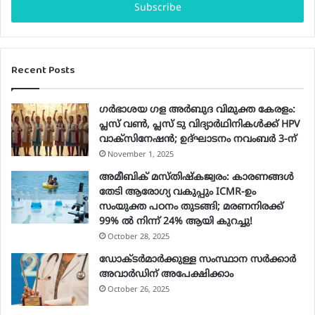
e
r
y
o
Recent Posts
u
r
E
ഗർഭാശയ ഗള അർബുദ വിമുക്ത കേരളം:
m
പ്ലസ് വൺ, പ്ലസ് ടു വിദ്യാർഥിനികൾക്ക് HPV
a
വാക്‌സിനേഷൻ; ഉദ്ഘാടനം നവംബർ 3-ന്
i
November 1, 2025
l
a
അമീബിക് മസ്തിഷ്കജ്വരം: കാരണങ്ങൾ
d
തേടി ആരോഗ്യ വകുപ്പും ICMR-ഉം
d
സംയുക്ത പഠനം തുടങ്ങി; മരണനിരക്ക്
r
99% ൽ നിന്ന് 24% ആയി കുറച്ചു!
e
October 28, 2025
s
ഡോക്ടർമാർക്കുള്ള സംസ്ഥാന സർക്കാർ
s
അവാർഡിന് അപേക്ഷിക്കാം
October 26, 2025