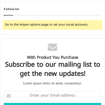
Follow Us
Go to the Arqam options page to set your social accounts.
With Product You Purchase
Subscribe to our mailing list to
get the new updates!
Lorem ipsum dolor sit amet, consectetur.
E
n
t