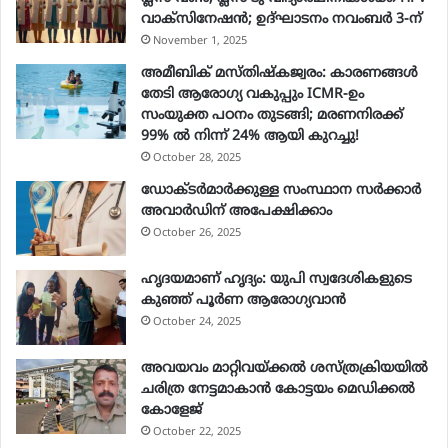
a
വാക്‌സിനേഷൻ; ഉദ്ഘാടനം നവംബർ 3-ന്
i
November 1, 2025
l
a
അമീബിക് മസ്തിഷ്കജ്വരം: കാരണങ്ങൾ
d
തേടി ആരോഗ്യ വകുപ്പും ICMR-ഉം
d
സംയുക്ത പഠനം തുടങ്ങി; മരണനിരക്ക്
r
99% ൽ നിന്ന് 24% ആയി കുറച്ചു!
e
October 28, 2025
s
ഡോക്ടർമാർക്കുള്ള സംസ്ഥാന സർക്കാർ
s
അവാർഡിന് അപേക്ഷിക്കാം
October 26, 2025
ഹൃദയമാണ് ഹൃദ്യം: യുപി സ്വദേശികളുടെ
കുഞ്ഞ് പൂര്‍ണ ആരോഗ്യവാന്‍
October 24, 2025
അവയവം മാറ്റിവയ്ക്കല്‍ ശസ്ത്രക്രിയയില്‍
ചരിത്ര നേട്ടമാകാന്‍ കോട്ടയം മെഡിക്കല്‍
കോളേജ്
October 22, 2025