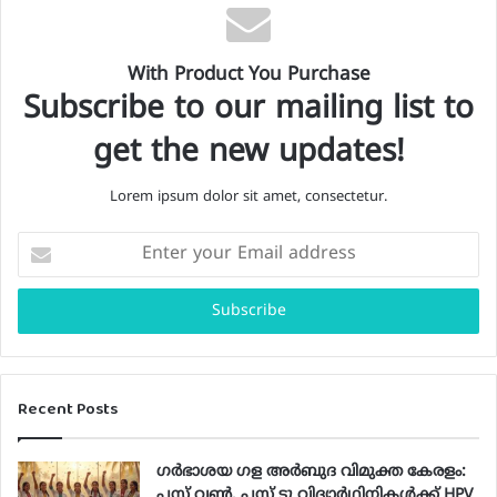
With Product You Purchase
Subscribe to our mailing list to
get the new updates!
Lorem ipsum dolor sit amet, consectetur.
E
n
t
e
r
y
o
Recent Posts
u
r
E
ഗർഭാശയ ഗള അർബുദ വിമുക്ത കേരളം:
m
പ്ലസ് വൺ, പ്ലസ് ടു വിദ്യാർഥിനികൾക്ക് HPV