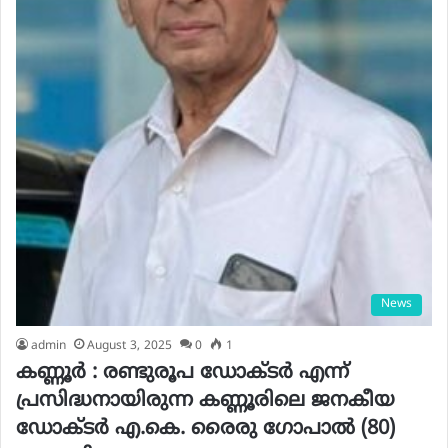
News
admin
August 3, 2025
0
1
കണ്ണൂർ : രണ്ടുരൂപ ഡോക്ടർ എന്ന്
പ്രസിദ്ധനായിരുന്ന കണ്ണൂരിലെ ജനകീയ
ഡോക്ടർ എ.കെ. രൈരു ഗോപാൽ (80)