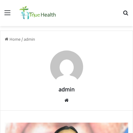
Menu
S
f
Home
/
admin
admin
We
bsi
te