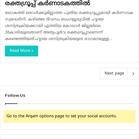
രക്തഗ്രൂപ്പ് കർണാടകത്തിൽ
ലോകത്ത് ഒരാൾക്കുമില്ലാത്ത പുതിയ രക്തഗ്രൂപ്പുമായി കർണാടക
സ്വദേശിനി. കഴിഞ്ഞ ദിവസം ബംഗളൂരുവിൽ ഹൃദയ
ശസ്ത്രക്രിയക്കായി എത്തിയ കോലാർ ജില്ലയിലെ
38കാരിയുടെതാണ് അത്യപൂർവ രക്തഗ്രൂപ്പാണെന്ന്
കണ്ടെത്തിയത്.ഹൃദയ ശസ്ത്രക്രിയയുടെ ഭാഗമായുള്ള…
Read More »
Next page
Follow Us
Go to the Arqam options page to set your social accounts.