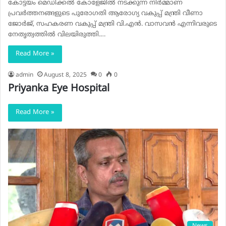
കോട്ടയം മെഡിക്കൽ കോളേജിൽ നടക്കുന്ന നിർമ്മാണ
പ്രവർത്തനങ്ങളുടെ പുരോഗതി ആരോഗ്യ വകുപ്പ് മന്ത്രി വീണാ
ജോർജ്, സഹകരണ വകുപ്പ് മന്ത്രി വി.എൻ. വാസവൻ എന്നിവരുടെ
നേതൃത്വത്തിൽ വിലയിരുത്തി.…
Read More »
admin
August 8, 2025
0
0
Priyanka Eye Hospital
Read More »