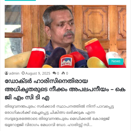
News
admin
August 9, 2025
0
0
ഡോക്ടർ ഹാരിസിനെതിരായ
അധികൃതരുടെ നീക്കം അപലപനീയം – കെ
ജി എം സി ടി എ
തിരുവനന്തപുരം: സർക്കാർ സ്ഥാപനത്തിൽ നിന്ന് പാവപ്പെട്ട
രോഗികൾക്ക് മെച്ചപ്പെട്ട ചികിത്സ ലഭിക്കുക എന്ന
സദുദ്ദേശത്തോടെ തിരുവനന്തപുരം മെഡിക്കൽ കോളേജ്
യൂറോളജി വിഭാഗം മേധാവി ഡോ. ഹാരിസ്സ് സി…