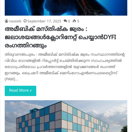
naseeb
September 17, 2025
0
5
അമീബിക് മസ്തിഷ്ക ജ്വരം :
ജലാശയങ്ങൾക്ലോറിനേറ്റ് ചെയ്യാൻDYFI
രംഗത്തിറങ്ങും
തിരുവനന്തപുരം : അമീബിക് മസ്തിഷ്ക ജ്വരം സംസ്ഥാനത്തിൻ്റെ
വിവിധ ഭാഗങ്ങളിൽ റിപ്പോർട്ട് ചെയ്തിരിക്കുന്ന സാഹചര്യത്തിൽ
രോഗപ്രതിരോധ പ്രവർത്തനങ്ങളിൽ യുവജനങ്ങൾ രംഗത്ത്
ഇറങ്ങും. പ്രൈമറി അമീബിക് മെനിംഗോഎൻസെഫലൈറ്റിസ്
(PAM)…
Read More »