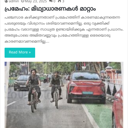
admin
May 23, 2025
0
3
പ്രമേഹം: മിഥ്യാധാരണകൾ മാറ്റാം
പഞ്ചസാര കഴിക്കുന്നതാണ് പ്രമേഹത്തിന് കാരണമാകുന്നതെന്ന
പലരുടെയും വിശ്വാസം ശരിയാവണമെന്നില്ല. ഒരു വ്യക്തിക്ക്
പ്രമേഹം വരാനുള്ള സാധ്യത ഉണ്ടായിരിക്കുക എന്നതാണ് പ്രധാനം.
അതുപോലെ അമിതവണ്ണവും പ്രമേഹത്തിനുള്ള ഒരേയൊരു
കാരണമാവണമെന്നില്ല.…
Read More »