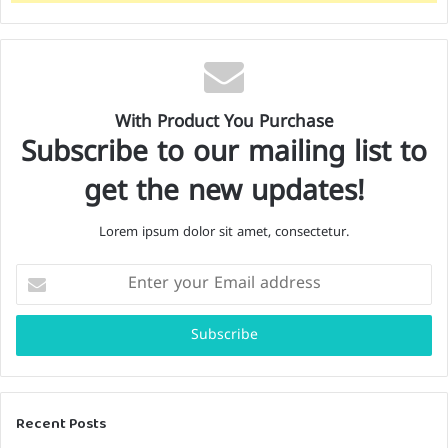
With Product You Purchase
Subscribe to our mailing list to
get the new updates!
Lorem ipsum dolor sit amet, consectetur.
E
n
t
e
r
y
o
Recent Posts
u
r