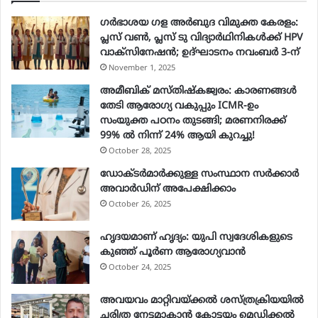
E
ഗർഭാശയ ഗള അർബുദ വിമുക്ത കേരളം:
m
പ്ലസ് വൺ, പ്ലസ് ടു വിദ്യാർഥിനികൾക്ക് HPV
a
വാക്‌സിനേഷൻ; ഉദ്ഘാടനം നവംബർ 3-ന്
i
November 1, 2025
l
a
അമീബിക് മസ്തിഷ്കജ്വരം: കാരണങ്ങൾ
d
തേടി ആരോഗ്യ വകുപ്പും ICMR-ഉം
d
സംയുക്ത പഠനം തുടങ്ങി; മരണനിരക്ക്
r
99% ൽ നിന്ന് 24% ആയി കുറച്ചു!
e
October 28, 2025
s
ഡോക്ടർമാർക്കുള്ള സംസ്ഥാന സർക്കാർ
s
അവാർഡിന് അപേക്ഷിക്കാം
October 26, 2025
ഹൃദയമാണ് ഹൃദ്യം: യുപി സ്വദേശികളുടെ
കുഞ്ഞ് പൂര്‍ണ ആരോഗ്യവാന്‍
October 24, 2025
അവയവം മാറ്റിവയ്ക്കല്‍ ശസ്ത്രക്രിയയില്‍
ചരിത്ര നേട്ടമാകാന്‍ കോട്ടയം മെഡിക്കല്‍