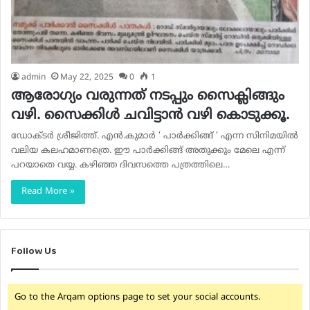
admin
May 22, 2025
0
1
ആരോഗ്യം വരുന്നത് നടപ്പും സൈക്ലിങ്ങും
വഴി. സൈക്കിൾ ചവിട്ടാൻ വഴി കൊടുക്കൂ.
ഡോക്ടർ ശ്രീജിത്ത്‌. എൻ.കുമാർ ‘ പാർക്കിങ്ങ് ‘ എന്ന സിനിമയിൽ
വലിയ കലഹമാണത്രെ. ഈ പാർക്കിങ്ങ് അതുക്കും മേലെ എന്ന്
പറയാതെ വയ്യ. കഴിഞ്ഞ ദിവസത്തെ പത്രത്തിലെ…
Read More »
Follow Us
Go to the Arqam options page to set your social accounts.