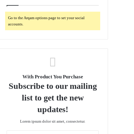
Go to the Arqam options page to set your social
accounts.
With Product You Purchase
Subscribe to our mailing
list to get the new
updates!
Lorem ipsum dolor sit amet, consectetur.
E