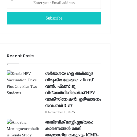
n
t
e
r
y
o
u
r
Recent Posts
E
m
a
ഗർഭാശയ ഗള അർബുദ
i
വിമുക്ത കേരളം: പ്ലസ്
l
വൺ, പ്ലസ് ടു
a
വിദ്യാർഥിനികൾക്ക് HPV
d
വാക്‌സിനേഷൻ; ഉദ്ഘാടനം
d
നവംബർ 3-ന്
r
November 1, 2025
e
s
അമീബിക് മസ്തിഷ്കജ്വരം:
s
കാരണങ്ങൾ തേടി
ആരോഗ്യ വകുപ്പും ICMR-