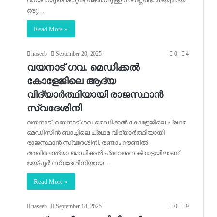
വായനയുടെ മധുരം പകരാനുള്ള സ്വപ്നപദ്ധതിയുമായി
ഒരു…
Read More »
naseeb
September 20, 2025
0
4
വയനാട് ഗവ. മെഡിക്കൽ
കോളേജിലെ ആദ്യ
വിദ്യാർത്ഥിയായി രാജസ്ഥാൻ
സ്വദേശിനി
വയനാട് :വയനാട് ഗവ. മെഡിക്കൽ കോളേജിലെ പ്രഥമ
മെഡിസിൻ ബാച്ചിലെ പ്രഥമ വിദ്യാർത്ഥിയായി
രാജസ്ഥാൻ സ്വദേശിനി. രണ്ടാം റൗണ്ടിൽ
അഖിലേന്ത്യാ മെഡിക്കൽ പ്രവേശന ക്വാട്ടയിലാണ്
ജയ്പൂർ സ്വദേശിനിയായ…
Read More »
naseeb
September 18, 2025
0
9