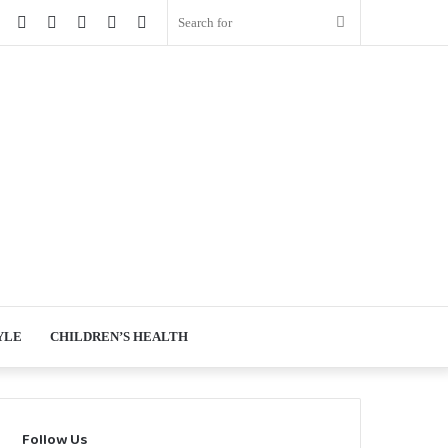
book
Twitter
YouTube
Instagram
Log
Random
Sidebar
Search
In
Article
for
YLE
CHILDREN’S HEALTH
Follow Us