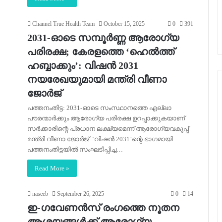
Channel True Health Team
October 15, 2025
0
391
2031-ഓടെ സമ്പൂർണ്ണ ആരോഗ്യ
പരിരക്ഷ; കേരളത്തെ ‘ഹെൽത്ത്
ഹബ്ബാക്കും’: വിഷൻ 2031
നയരേഖയുമായി മന്ത്രി വീണാ
ജോർജ്
പത്തനംതിട്ട: 2031-ഓടെ സംസ്ഥാനത്തെ എല്ലാ
പൗരന്മാർക്കും ആരോഗ്യ പരിരക്ഷ ഉറപ്പാക്കുകയാണ്
സർക്കാരിന്റെ പ്രധാന ലക്ഷ്യമെന്ന് ആരോഗ്യവകുപ്പ്
മന്ത്രി വീണാ ജോർജ്. ‘വിഷൻ 2031’ന്റെ ഭാഗമായി
പത്തനംതിട്ടയിൽ സംഘടിപ്പിച്ച…
Read More »
naseeb
September 26, 2025
0
14
ഇ-ഗവേണന്‍സ് രംഗത്തെ നൂതന
ആശയങ്ങള്‍ക്ക് ആരോഗ്യ