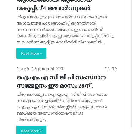
വകുപ്പിന് 4 അവാര്‍ഡുകള്‍
തിരുവനന്തപുരം: ഇ-ഗവേണന്‍സ് രംഗത്തെ നൂതന
ആശയങ്ങളെ പ്രോത്സാഹിപ്പിക്കുന്നതിനായി
സംസ്ഥാന സര്‍ക്കാര്‍ നല്‍കുന്ന ഇ-ഗവേണന്‍സ്
അവാര്‍ഡുകളില്‍ 4 എണ്ണം ആരോഗ്യ വകുപ്പിന് ലഭിച്ചു.
ഇ-ഹെല്‍ത്ത് ആന്റ് ഇ-മെഡിസിന്‍ വിഭാഗത്തില്‍…
Read More »
naseeb
September 26, 2025
0
9
ഐ.എം.എ സി ജി പി സംസ്ഥാന
സമ്മേളനം ഈ മാസം 28ന് .
തിരുവനന്തപുരം: ഐ എം എ- സി ജി പി സംസ്ഥാന
സമ്മേളനം സെപ്തംബർ 28-ന് തിരുവനന്തപുരത്ത്
ഐ.എം.എ ഹെഡ്ക്വാർട്ടേഴ്സിൽ നടക്കും .ഇന്ത്യൻ
മെഡിക്കൽ അസോസിയേഷൻ (IMA)
തിരുവനന്തപുരം…
Read More »