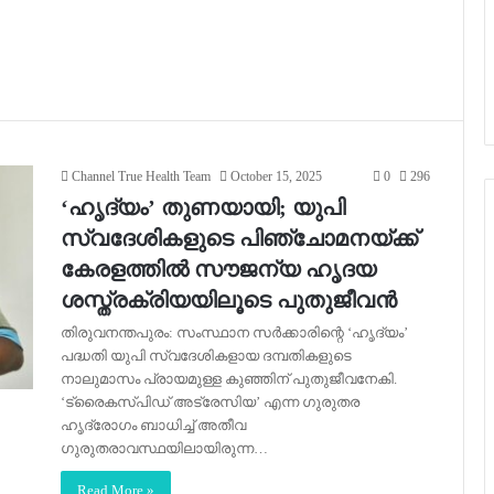
Channel True Health Team
October 15, 2025
0
296
‘ഹൃദ്യം’ തുണയായി; യുപി
സ്വദേശികളുടെ പിഞ്ചോമനയ്ക്ക്
കേരളത്തിൽ സൗജന്യ ഹൃദയ
ശസ്ത്രക്രിയയിലൂടെ പുതുജീവൻ
തിരുവനന്തപുരം: സംസ്ഥാന സർക്കാരിന്റെ ‘ഹൃദ്യം’
പദ്ധതി യുപി സ്വദേശികളായ ദമ്പതികളുടെ
നാലുമാസം പ്രായമുള്ള കുഞ്ഞിന് പുതുജീവനേകി.
‘ട്രൈകസ്പിഡ് അട്രേസിയ’ എന്ന ഗുരുതര
ഹൃദ്രോഗം ബാധിച്ച് അതീവ
ഗുരുതരാവസ്ഥയിലായിരുന്ന…
Read More »