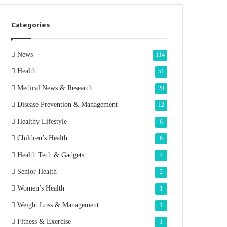
Categories
News
114
Health
51
Medical News & Research
28
Disease Prevention & Management
12
Healthy Lifestyle
6
Children’s Health
6
Health Tech & Gadgets
4
Senior Health
2
Women’s Health
1
Weight Loss & Management
1
Fitness & Exercise
1