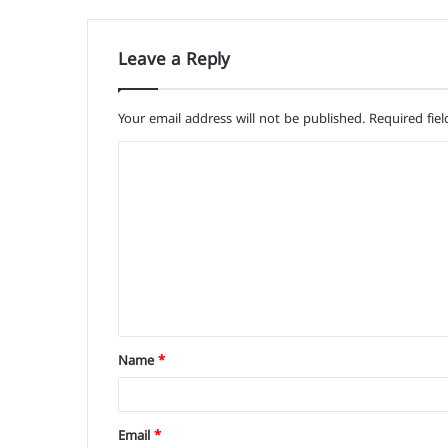
Leave a Reply
Your email address will not be published.
Required fie
C
o
m
m
e
n
t
Name
*
*
Email
*