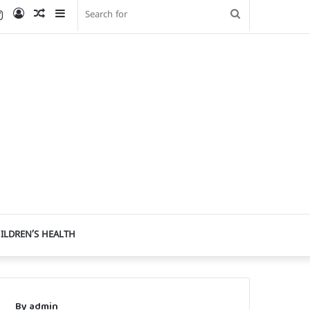
uTube
Instagram
Log
Random
Sidebar
Search
In
Article
for
ILDREN’S HEALTH
By admin