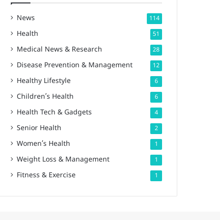
News
114
Health
51
Medical News & Research
28
Disease Prevention & Management
12
Healthy Lifestyle
6
Children’s Health
6
Health Tech & Gadgets
4
Senior Health
2
Women’s Health
1
Weight Loss & Management
1
Fitness & Exercise
1