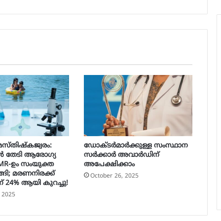
സ്തിഷ്കജ്വരം:
ഡോക്ടർമാർക്കുള്ള സംസ്ഥാന
 തേടി ആരോഗ്യ
സർക്കാർ അവാർഡിന്
CMR-ഉം സംയുക്ത
അപേക്ഷിക്കാം
ങി; മരണനിരക്ക്
October 26, 2025
ന് 24% ആയി കുറച്ചു!
, 2025