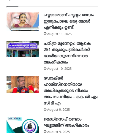
ഹൃദയമാണ് ഹൃദ്യം: മാഡം
ഇതുപോലെ ഒരു മോള്‍
എനിക്കും ഉണ്ട്
August 11, 2025
ചരിത്ര മുന്നേറ്റം: ആകെ
251 ആശുപത്രികള്‍ക്ക്
ദേശീയ ഗുണനിലവാര
അംഗീകാരം
August 10, 2025
ഡോക്ടർ
ഹാരിസിനെതിരായ
അധികൃതരുടെ നീക്കം
അപലപനീയം – കെ ജി എം
സി ടി എ
August 9, 2025
മെഡിസെപ് രണ്ടാം
ഘട്ടത്തിന് അംഗീകാരം
August 9, 2025