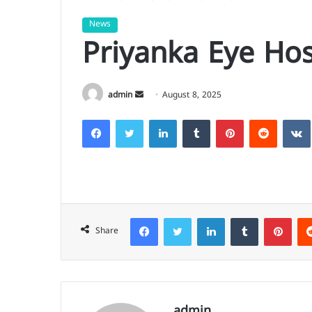
News
Priyanka Eye Hos
Send
admin
August 8, 2025
an
Facebook
Twitter
LinkedIn
Tumblr
Pinterest
Reddit
email
Facebook
Twitter
LinkedIn
Tumblr
Pinte
Share
admin