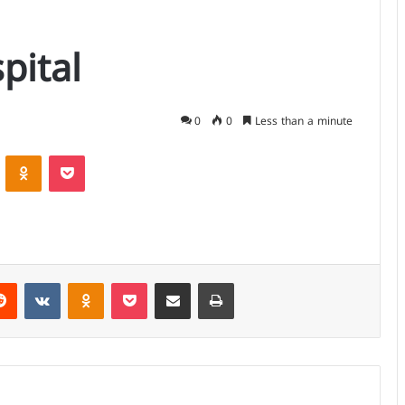
pital
0
0
Less than a minute
VKontakte
Odnoklassniki
Pocket
rest
Reddit
VKontakte
Odnoklassniki
Pocket
Share via Email
Print