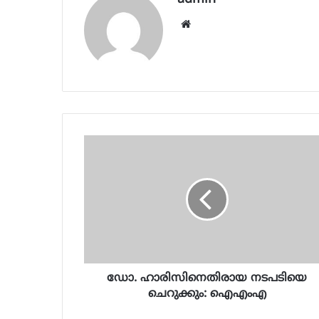
Website
ഡോ. ഹാരിസിനെതിരായ നടപടിയെ
ചെറുക്കും: ഐഎംഎ