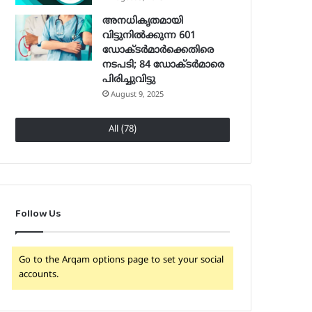
അനധികൃതമായി
വിട്ടുനില്‍ക്കുന്ന 601
ഡോക്ടര്‍മാര്‍ക്കെതിരെ
നടപടി; 84 ഡോക്ടര്‍മാരെ
പിരിച്ചുവിട്ടു
August 9, 2025
All (78)
Follow Us
Go to the Arqam options page to set your social
accounts.