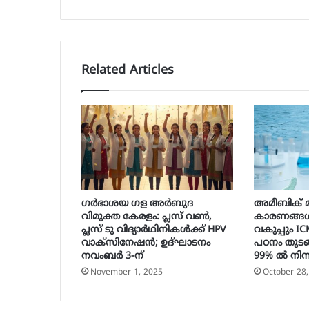
Related Articles
ഗർഭാശയ ഗള അർബുദ
അമീബിക് മ
വിമുക്ത കേരളം: പ്ലസ് വൺ,
കാരണങ്ങൾ
പ്ലസ് ടു വിദ്യാർഥിനികൾക്ക് HPV
വകുപ്പും I
വാക്‌സിനേഷൻ; ഉദ്ഘാടനം
പഠനം തുടങ്
നവംബർ 3-ന്
99% ൽ നിന്
November 1, 2025
October 28