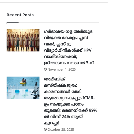
Recent Posts
ഗർഭാശയ ഗള അർബുദ
വിമുക്ത കേരളം: പ്ലസ്
വൺ, പ്ലസ് ടു
വിദ്യാർഥിനികൾക്ക് HPV
വാക്‌സിനേഷൻ;
ഉദ്ഘാടനം നവംബർ 3-ന്
November 1, 2025
അമീബിക്
മസ്തിഷ്കജ്വരം:
കാരണങ്ങൾ തേടി
ആരോഗ്യ വകുപ്പും ICMR-
ഉം സംയുക്ത പഠനം
തുടങ്ങി; മരണനിരക്ക് 99%
ൽ നിന്ന് 24% ആയി
കുറച്ചു!
October 28, 2025