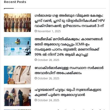
Recent Posts
u
r
E
ഗർഭാശയ ഗള അർബുദ വിമുക്ത കേരളം:
m
പ്ലസ് വൺ, പ്ലസ് ടു വിദ്യാർഥിനികൾക്ക് HPV
a
വാക്‌സിനേഷൻ; ഉദ്ഘാടനം നവംബർ 3-ന്
i
November 1, 2025
l
a
അമീബിക് മസ്തിഷ്കജ്വരം: കാരണങ്ങൾ
d
തേടി ആരോഗ്യ വകുപ്പും ICMR-ഉം
d
സംയുക്ത പഠനം തുടങ്ങി; മരണനിരക്ക്
r
99% ൽ നിന്ന് 24% ആയി കുറച്ചു!
e
October 28, 2025
s
ഡോക്ടർമാർക്കുള്ള സംസ്ഥാന സർക്കാർ
s
അവാർഡിന് അപേക്ഷിക്കാം
October 26, 2025
ഹൃദയമാണ് ഹൃദ്യം: യുപി സ്വദേശികളുടെ
കുഞ്ഞ് പൂര്‍ണ ആരോഗ്യവാന്‍
October 24, 2025