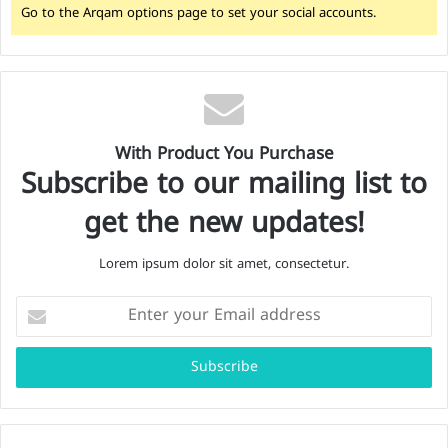
Go to the Arqam options page to set your social accounts.
With Product You Purchase
Subscribe to our mailing list to
get the new updates!
Lorem ipsum dolor sit amet, consectetur.
E
n
t
e
r
y
o