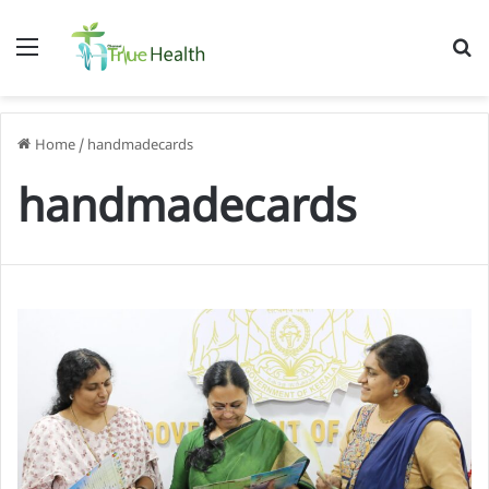
Menu
S
f
Home
/
handmadecards
handmadecards