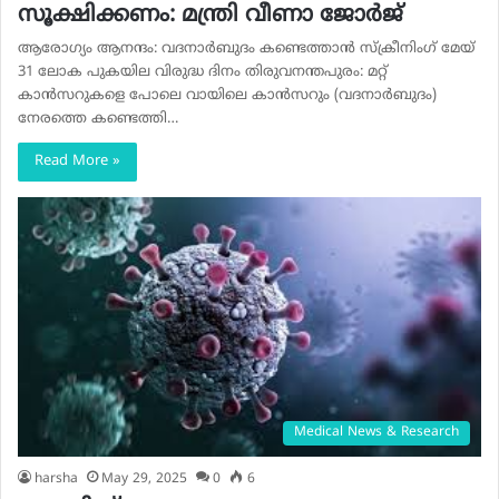
സൂക്ഷിക്കണം: മന്ത്രി വീണാ ജോര്‍ജ്
ആരോഗ്യം ആനന്ദം: വദനാര്‍ബുദം കണ്ടെത്താന്‍ സ്‌ക്രീനിംഗ് മേയ്
31 ലോക പുകയില വിരുദ്ധ ദിനം തിരുവനന്തപുരം: മറ്റ്
കാന്‍സറുകളെ പോലെ വായിലെ കാന്‍സറും (വദനാര്‍ബുദം)
നേരത്തെ കണ്ടെത്തി…
Read More »
Medical News & Research
harsha
May 29, 2025
0
6