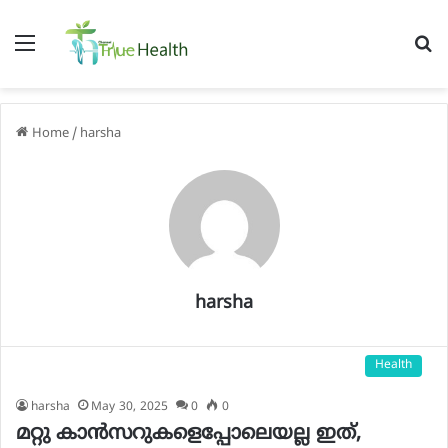
Menu
S
f
Home
/
harsha
harsha
Health
harsha
May 30, 2025
0
0
മറ്റു കാൻസറുകളെപ്പോലെയല്ല ഇത്,