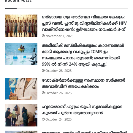
Recent Posts
r
E
ഗർഭാശയ ഗള അർബുദ വിമുക്ത കേരളം:
m
പ്ലസ് വൺ, പ്ലസ് ടു വിദ്യാർഥിനികൾക്ക് HPV
a
വാക്‌സിനേഷൻ; ഉദ്ഘാടനം നവംബർ 3-ന്
i
November 1, 2025
l
a
അമീബിക് മസ്തിഷ്കജ്വരം: കാരണങ്ങൾ
d
തേടി ആരോഗ്യ വകുപ്പും ICMR-ഉം
d
സംയുക്ത പഠനം തുടങ്ങി; മരണനിരക്ക്
r
99% ൽ നിന്ന് 24% ആയി കുറച്ചു!
e
October 28, 2025
s
ഡോക്ടർമാർക്കുള്ള സംസ്ഥാന സർക്കാർ
s
അവാർഡിന് അപേക്ഷിക്കാം
October 26, 2025
ഹൃദയമാണ് ഹൃദ്യം: യുപി സ്വദേശികളുടെ
കുഞ്ഞ് പൂര്‍ണ ആരോഗ്യവാന്‍
October 24, 2025