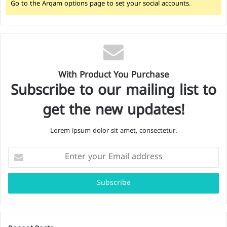
Go to the Arqam options page to set your social accounts.
With Product You Purchase
Subscribe to our mailing list to
get the new updates!
Lorem ipsum dolor sit amet, consectetur.
E
n
t
e
r
y
o
u