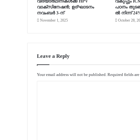
വിദ്യാർഥിനികൾക്ക് HPV
വകുപ്പും I
വാക്‌സിനേഷൻ; ഉദ്ഘാടനം
പഠനം തുടങ്
നവംബർ 3-ന്
ൽ നിന്ന് 24
November 1, 2025
October 28, 2
Leave a Reply
Your email address will not be published.
Required fields ar
C
o
m
m
e
n