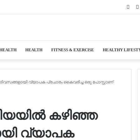
Face
 HEALTH
HEALTH
FITNESS & EXERCISE
HEALTHY LIFEST
സങ്ങളായി വ്യാപക പ്രചാരം കൈവരിച്ച ഒരു പോസ്റ്റാണ്
യയിൽ കഴിഞ്ഞ
ായി വ്യാപക