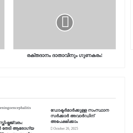
രക്തദാനം ദാതാവിനും ഗുണകരം!
ഡോക്ടർമാർക്കുള്ള സംസ്ഥാന
സർക്കാർ അവാർഡിന്
അപേക്ഷിക്കാം
തിഷ്കജ്വരം:
 തേടി ആരോഗ്യ
October 26, 2025