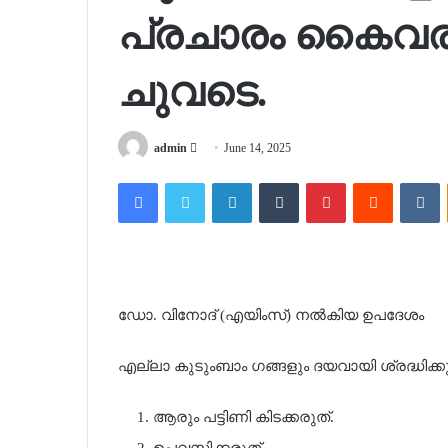
പ്രചാരം കൈവരിച്
ചുവടെ.
Send
admin
June 14, 2025
an
Facebook
Twitter
LinkedIn
Tumblr
Pinterest
Reddit
V
email
ഡോ. വിനോദ് (എയിംസ്) നൽകിയ ഉപദേശം
എല്ലാ കുടുംബാം ഗങ്ങളും ദയവായി ശ്രദ്ധിക്കുക
ആരും പട്ടിണി കിടക്കരുത്.