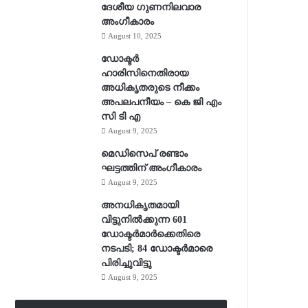
ദേശീയ ഗുണനിലവാര
അംഗീകാരം
August 10, 2025
ഡോക്ടർ
ഹാരിസിനെതിരായ
അധികൃതരുടെ നീക്കം
അപലപനീയം – കെ ജി എം
സി ടി എ
August 9, 2025
മെഡിസെപ് രണ്ടാം
ഘട്ടത്തിന് അംഗീകാരം
August 9, 2025
അനധികൃതമായി
വിട്ടുനില്‍ക്കുന്ന 601
ഡോക്ടര്‍മാര്‍ക്കെതിരെ
നടപടി; 84 ഡോക്ടര്‍മാരെ
പിരിച്ചുവിട്ടു
August 9, 2025