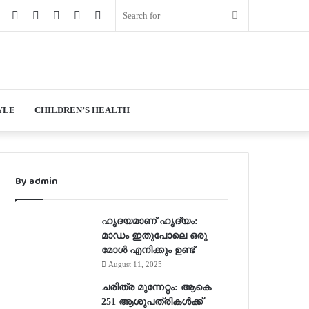
book
Twitter
YouTube
Instagram
Log
Random
Sidebar
Search
In
Article
for
YLE
CHILDREN’S HEALTH
By admin
ഹൃദയമാണ് ഹൃദ്യം:
മാഡം ഇതുപോലെ ഒരു
മോള്‍ എനിക്കും ഉണ്ട്
August 11, 2025
ചരിത്ര മുന്നേറ്റം: ആകെ
251 ആശുപത്രികള്‍ക്ക്