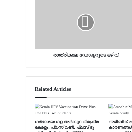
രാത്രികാല ഡോക്ടറുടെ ഒഴിവ്
Related Articles
ഗർഭാശയ ഗള അർബുദ വിമുക്ത
അമീബിക് മസ്
കേരളം: പ്ലസ് വൺ, പ്ലസ് ടു
കാരണങ്ങൾ