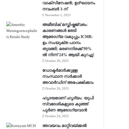
വാക്‌സിനേഷൻ; ഉദ്ഘാടനം
നവംബർ 3-ന്
November 1, 2025
അമീബിക് മസ്തിഷ്കജ്വരം:
കാരണങ്ങൾ തേടി
ആരോഗ്യ വകുപ്പും ICMR-
ഉം സംയുക്ത പഠനം
തുടങ്ങി; മരണനിരക്ക് 99%
ൽ നിന്ന് 24% ആയി കുറച്ചു!
October 28, 2025
ഡോക്ടർമാർക്കുള്ള
സംസ്ഥാന സർക്കാർ
അവാർഡിന് അപേക്ഷിക്കാം
October 26, 2025
ഹൃദയമാണ് ഹൃദ്യം: യുപി
സ്വദേശികളുടെ കുഞ്ഞ്
പൂര്‍ണ ആരോഗ്യവാന്‍
October 24, 2025
അവയവം മാറ്റിവയ്ക്കല്‍