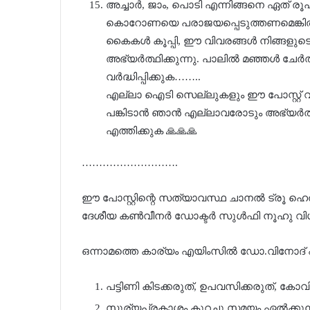
അച്ചാർ, ജാം, പൊടി എന്നിങ്ങനെ ഏത് രൂപത
കൊറോണയെ പരാജയപ്പെടുത്തണമെങ്കിൽ,
കൈകൾ കൂപ്പി, ഈ വിവരങ്ങൾ നിങ്ങളുടെ
അഭ്യർത്ഥിക്കുന്നു. പാലിൽ മഞ്ഞൾ ചേർ
വർദ്ധിപ്പിക്കുക……..
എല്ലാ ഐടി സെല്ലുകളും ഈ പോസ്റ്റ് വ്
പങ്കിടാൻ ഞാൻ എല്ലാവരോടും അഭ്യർത്ഥ
എത്തിക്കുക 🙏🙏🙏
……………………….
ഈ പോസ്റ്റിന്റെ സത്യാവസ്ഥ ചാനൽ ട്രൂ
ദേശീയ കൺവീനർ ഡോക്ടർ സുൾഫി നൂഹു വ
ഒന്നാമത്തെ കാര്യം എയിംസിൽ ഡോ.വിനോദ്
പട്ടിണി കിടക്കരുത്, ഉപവസിക്കരുത്, കോ
സൂര്യപ്രകാശം കുറച്ചു സമയം ഏൽക്കുന