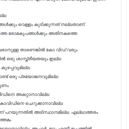
ല്ല
്കും വെള്ളം കുടിക്കുന്നത് നല്ലതാണ്.
നകത്തെ രോമകൂപങ്ങൾക്കും അതിനകത്തെ
ലും വരാനുള്ള താണെങ്കിൽ കോ വിഡ് വരും
തിൽ ഒരു ശാസ്ത്രീയതയും ഇല്ല
കുഴപ്പവുമില്ല
ൊണ്ട് ഒരു പ്രയോജനവുമില്ല
ഗുണം
ോവിഡിനെ അകറ്റാനാവില്ല
് കോവിഡിനെ ചെറുക്കാനാവില്ല
്ന് പറയുന്നതിൽ അടിസ്ഥാനമില്ല. എല്ലാത്തരം
ത്തമം
തടയാനാവില്ല. അച്ചാർ, ജാം എന്നീ രൂപത്തിൽ