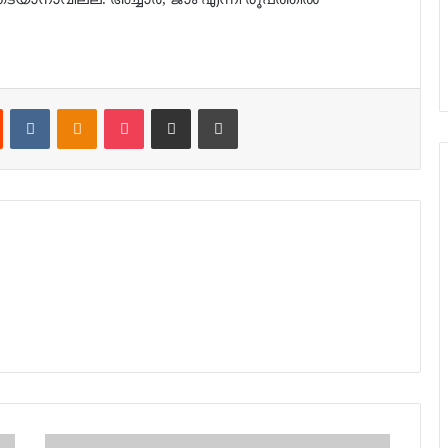
t
Reddit
VKontakte
Odnoklassniki
Pocket
Share via Email
Print