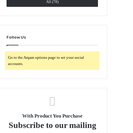
All (78)
Follow Us
Go to the Arqam options page to set your social
accounts.
With Product You Purchase
Subscribe to our mailing