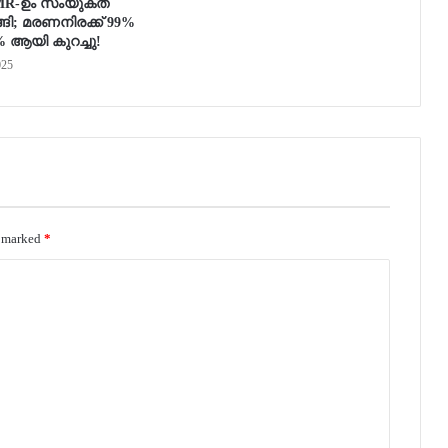
CMR-ഉം സംയുക്ത
ങി; മരണനിരക്ക് 99%
% ആയി കുറച്ചു!
025
e marked
*