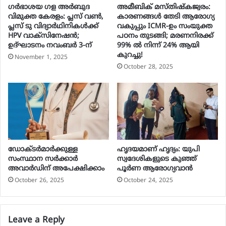
ഗർഭാശയ ഗള അർബുദ
അമീബിക് മസ്തിഷ്കജ്വരം:
വിമുക്ത കേരളം: പ്ലസ് വൺ,
കാരണങ്ങൾ തേടി ആരോഗ്യ
പ്ലസ് ടു വിദ്യാർഥിനികൾക്ക്
വകുപ്പും ICMR-ഉം സംയുക്ത
HPV വാക്‌സിനേഷൻ;
പഠനം തുടങ്ങി; മരണനിരക്ക്
ഉദ്ഘാടനം നവംബർ 3-ന്
99% ൽ നിന്ന് 24% ആയി
കുറച്ചു!
November 1, 2025
October 28, 2025
ഡോക്ടർമാർക്കുള്ള
ഹൃദയമാണ് ഹൃദ്യം: യുപി
സംസ്ഥാന സർക്കാർ
സ്വദേശികളുടെ കുഞ്ഞ്
അവാർഡിന് അപേക്ഷിക്കാം
പൂര്‍ണ ആരോഗ്യവാന്‍
October 26, 2025
October 24, 2025
Leave a Reply