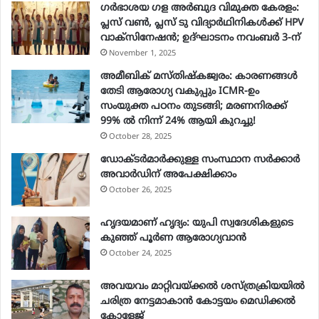
ഗർഭാശയ ഗള അർബുദ വിമുക്ത കേരളം:
പ്ലസ് വൺ, പ്ലസ് ടു വിദ്യാർഥിനികൾക്ക് HPV
വാക്‌സിനേഷൻ; ഉദ്ഘാടനം നവംബർ 3-ന്
November 1, 2025
അമീബിക് മസ്തിഷ്കജ്വരം: കാരണങ്ങൾ
തേടി ആരോഗ്യ വകുപ്പും ICMR-ഉം
സംയുക്ത പഠനം തുടങ്ങി; മരണനിരക്ക്
99% ൽ നിന്ന് 24% ആയി കുറച്ചു!
October 28, 2025
ഡോക്ടർമാർക്കുള്ള സംസ്ഥാന സർക്കാർ
അവാർഡിന് അപേക്ഷിക്കാം
October 26, 2025
ഹൃദയമാണ് ഹൃദ്യം: യുപി സ്വദേശികളുടെ
കുഞ്ഞ് പൂര്‍ണ ആരോഗ്യവാന്‍
October 24, 2025
അവയവം മാറ്റിവയ്ക്കല്‍ ശസ്ത്രക്രിയയില്‍
ചരിത്ര നേട്ടമാകാന്‍ കോട്ടയം മെഡിക്കല്‍
കോളേജ്