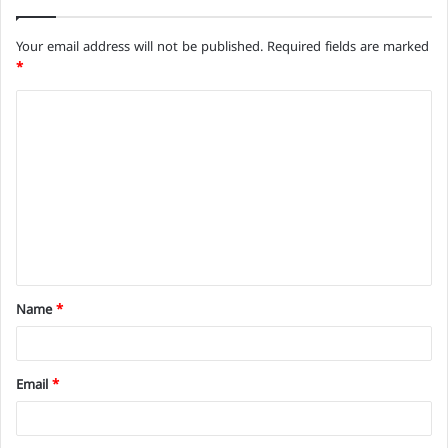
Your email address will not be published.
Required fields are marked
*
C
o
m
m
e
n
t
Name
*
*
Email
*