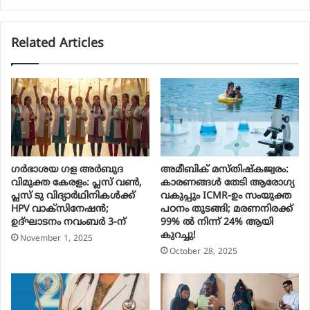
Related Articles
ഗർഭാശയ ഗള അർബുദ
അമീബിക് മസ്തിഷ്കജ്വരം:
വിമുക്ത കേരളം: പ്ലസ് വൺ,
കാരണങ്ങൾ തേടി ആരോഗ്യ
പ്ലസ് ടു വിദ്യാർഥിനികൾക്ക്
വകുപ്പും ICMR-ഉം സംയുക്ത
HPV വാക്‌സിനേഷൻ;
പഠനം തുടങ്ങി; മരണനിരക്ക്
ഉദ്ഘാടനം നവംബർ 3-ന്
99% ൽ നിന്ന് 24% ആയി
കുറച്ചു!
November 1, 2025
October 28, 2025