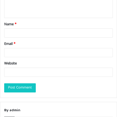
e
n
t
Name
*
*
Email
*
Website
By admin