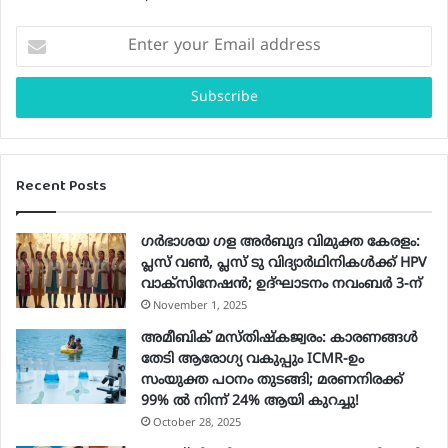
Enter
your
Email
address
Recent Posts
ഗർഭാശയ ഗള അർബുദ വിമുക്ത കേരളം:
പ്ലസ് വൺ, പ്ലസ് ടു വിദ്യാർഥിനികൾക്ക് HPV
വാക്‌സിനേഷൻ; ഉദ്ഘാടനം നവംബർ 3-ന്
November 1, 2025
അമീബിക് മസ്തിഷ്കജ്വരം: കാരണങ്ങൾ
തേടി ആരോഗ്യ വകുപ്പും ICMR-ഉം
സംയുക്ത പഠനം തുടങ്ങി; മരണനിരക്ക്
99% ൽ നിന്ന് 24% ആയി കുറച്ചു!
October 28, 2025