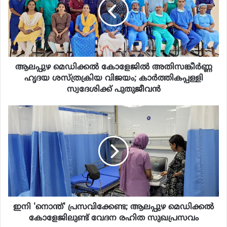
ആലപ്പുഴ മെഡിക്കൽ കോളേജിൽ അതിസങ്കീർണ്ണ
ഹൃദയ ശസ്ത്രക്രിയ വിജയം; കാർത്തികപ്പള്ളി
സ്വദേശിക്ക് പുതുജീവൻ
ഇനി 'നൊന്ത്' പ്രസവിക്കേണ്ട; ആലപ്പുഴ മെഡിക്കൽ
കോളേജിലുണ്ട് വേദന രഹിത സുഖപ്രസവം