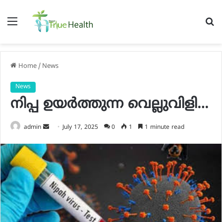
Menu
S
fo
Home
/
News
News
നിപ്പ ഉയർത്തുന്ന വെല്ലുവിളി…
Send
admin
July 17, 2025
0
1
1 minute read
an
email