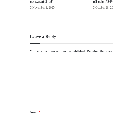
നവംബർ 3-ന്
ൽ നിന്ന് 24
November 1, 2025
October 28, 2
Leave a Reply
Your email address will not be published.
Required fields ar
C
o
m
m
e
n
t
Name
*