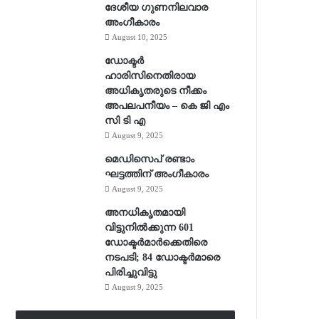
ദേശീയ ഗുണനിലവാര
അംഗീകാരം
August 10, 2025
ഡോക്ടർ
ഹാരിസിനെതിരായ
അധികൃതരുടെ നീക്കം
അപലപനീയം – കെ ജി എം
സി ടി എ
August 9, 2025
മെഡിസെപ് രണ്ടാം
ഘട്ടത്തിന് അംഗീകാരം
August 9, 2025
അനധികൃതമായി
വിട്ടുനില്‍ക്കുന്ന 601
ഡോക്ടര്‍മാര്‍ക്കെതിരെ
നടപടി; 84 ഡോക്ടര്‍മാരെ
പിരിച്ചുവിട്ടു
August 9, 2025