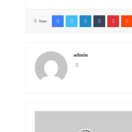
Facebook
Twitter
LinkedIn
Tumblr
Pinteres
Share
admin
Website