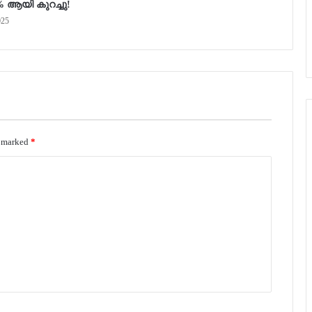
% ആയി കുറച്ചു!
025
e marked
*