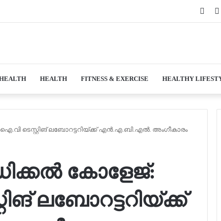
Face
 HEALTH
HEALTH
FITNESS & EXERCISE
HEALTHY LIFEST
.ഐ.വി ടെസ്റ്റിങ് ലബോറട്ടറിയ്ക്ക് എന്‍.എ.ബി.എല്‍. അംഗീകാരം
ിക്കല്‍ കോളേജ്:
റിങ് ലബോറട്ടറിയ്ക്ക്