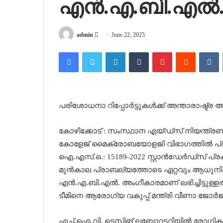
എന്‍.എ.ബി.എല്
Send
admin
June 22, 2025
an
Facebook
Twitter
LinkedIn
Tumblr
Pinterest
Reddit
V
email
പരിശോധനാ റിപ്പോര്‍ട്ടുകള്‍ക്ക് അന്താരാഷ്ട്ര
കോഴിക്കോട് : സംസ്ഥാന എയ്ഡ്സ് നിയന്ത്രണ
കോളേജ് മൈക്രോബയോളജി വിഭാഗത്തില്‍ പ്രവര്‍ത
ഐ.എസ്.ഒ.: 15189-2022 സ്റ്റാന്‍ഡേര്‍ഡ്‌സ് പ്
മുന്‍കാല പ്രാബല്യത്തോടെ ഏറ്റവും ആധുനി
എന്‍.എ.ബി.എല്‍. അംഗീകാരമാണ് ലഭിച്ചിട്ടുള്ളത
ടീമിനെ ആരോഗ്യ വകുപ്പ് മന്ത്രി വീണാ ജോര്‍ജ് 
എച്ച്.ഐ.വി. ടെസ്റ്റിങ് ലബോറട്ടറിയില്‍ രോഗിക