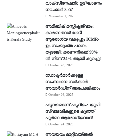
വാക്‌സിനേഷൻ; ഉദ്ഘാടനം
നവംബർ 3-ന്
November 1, 2025
അമീബിക് മസ്തിഷ്കജ്വരം:
കാരണങ്ങൾ തേടി
ആരോഗ്യ വകുപ്പും ICMR-
ഉം സംയുക്ത പഠനം
തുടങ്ങി; മരണനിരക്ക് 99%
ൽ നിന്ന് 24% ആയി കുറച്ചു!
October 28, 2025
ഡോക്ടർമാർക്കുള്ള
സംസ്ഥാന സർക്കാർ
അവാർഡിന് അപേക്ഷിക്കാം
October 26, 2025
ഹൃദയമാണ് ഹൃദ്യം: യുപി
സ്വദേശികളുടെ കുഞ്ഞ്
പൂര്‍ണ ആരോഗ്യവാന്‍
October 24, 2025
അവയവം മാറ്റിവയ്ക്കല്‍