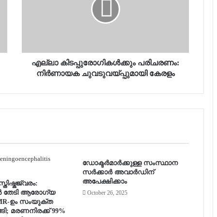
എല്ലാ കിടപ്പുരോഗികള്‍ക്കും പരിചരണം:
നിര്‍ണായക ചുവടുവയ്പ്പുമായി കേരളം
ഡോക്ടർമാർക്കുള്ള സംസ്ഥാന
സർക്കാർ അവാർഡിന്
അപേക്ഷിക്കാം
തിഷ്കജ്വരം:
 തേടി ആരോഗ്യ
October 26, 2025
CMR-ഉം സംയുക്ത
ങി; മരണനിരക്ക് 99%