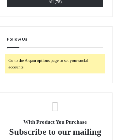
All (78)
Follow Us
Go to the Arqam options page to set your social
accounts.
With Product You Purchase
Subscribe to our mailing