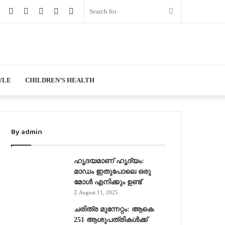
book
Twitter
YouTube
Instagram
Log
Random
Sidebar
Search
In
Article
for
YLE
CHILDREN’S HEALTH
By admin
ഹൃദയമാണ് ഹൃദ്യം:
മാഡം ഇതുപോലെ ഒരു
മോള്‍ എനിക്കും ഉണ്ട്
August 11, 2025
ചരിത്ര മുന്നേറ്റം: ആകെ
251 ആശുപത്രികള്‍ക്ക്