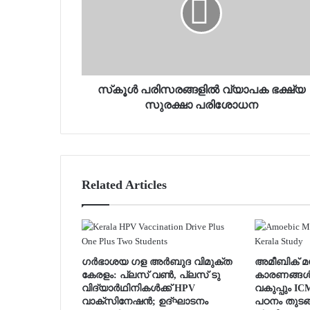
സ്‌കൂള്‍ പരിസരങ്ങളില്‍ വ്യാപക ഭക്ഷ്യ
സുരക്ഷാ പരിശോധന
Related Articles
ഗർഭാശയ ഗള അർബുദ വിമുക്ത
അമീബിക് മസ്
കേരളം: പ്ലസ് വൺ, പ്ലസ് ടു
കാരണങ്ങൾ
വിദ്യാർഥിനികൾക്ക് HPV
വകുപ്പും I
വാക്‌സിനേഷൻ; ഉദ്ഘാടനം
പഠനം തുടങ്