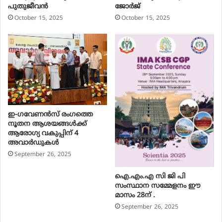
പുതുജീവൻ
ജോർജ്
October 15, 2025
October 15, 2025
ഇ-ഗവേണന്‍സ് രംഗത്തെ
നൂതന ആശയങ്ങള്‍ക്ക്
ആരോഗ്യ വകുപ്പിന് 4
അവാര്‍ഡുകള്‍
September 26, 2025
ഐ.എം.എ സി ജി പി
സംസ്ഥാന സമ്മേളനം ഈ
മാസം 28ന് .
September 26, 2025