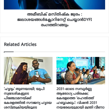
അമീബിക് മസ്തിഷ്ക ജ്വരം :
ജലാശയങ്ങൾക്ലോറിനേറ്റ് ചെയ്യാൻDYFI
രംഗത്തിറങ്ങും
Related Articles
‘ഹൃദ്യം’ തുണയായി; യുപി
2031-ഓടെ സമ്പൂർണ്ണ
സ്വദേശികളുടെ
ആരോഗ്യ പരിരക്ഷ;
പിഞ്ചോമനയ്ക്ക്
കേരളത്തെ ‘ഹെൽത്ത്
കേരളത്തിൽ സൗജന്യ ഹൃദയ
ഹബ്ബാക്കും’: വിഷൻ 2031
ശസ്ത്രക്രിയയിലൂടെ
നയരേഖയുമായി മന്ത്രി വീണാ