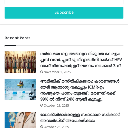
your
Email
address
Recent Posts
ഗർഭാശയ ഗള അർബുദ വിമുക്ത കേരളം:
പ്ലസ് വൺ, പ്ലസ് ടു വിദ്യാർഥിനികൾക്ക് HPV
വാക്‌സിനേഷൻ; ഉദ്ഘാടനം നവംബർ 3-ന്
November 1, 2025
അമീബിക് മസ്തിഷ്കജ്വരം: കാരണങ്ങൾ
തേടി ആരോഗ്യ വകുപ്പും ICMR-ഉം
സംയുക്ത പഠനം തുടങ്ങി; മരണനിരക്ക്
99% ൽ നിന്ന് 24% ആയി കുറച്ചു!
October 28, 2025
ഡോക്ടർമാർക്കുള്ള സംസ്ഥാന സർക്കാർ
അവാർഡിന് അപേക്ഷിക്കാം
October 26, 2025