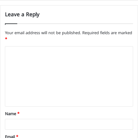
Leave a Reply
Your email address will not be published.
Required fields are marked
*
C
o
m
m
e
n
t
Name
*
*
Email
*