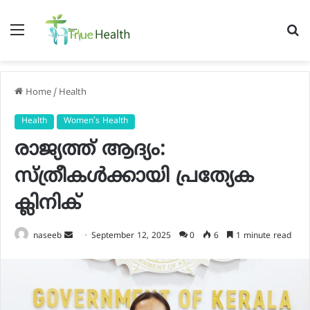
Menu
S
fo
Home
/
Health
Health
Women’s Health
രാജ്യത്ത് ആദ്യം:
സ്ത്രീകള്‍ക്കായി പ്രത്യേക
ക്ലിനിക്
Send
naseeb
September 12, 2025
0
6
1 minute read
an
email