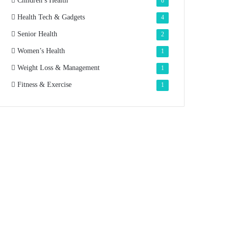
Children’s Health
6
Health Tech & Gadgets
4
Senior Health
2
Women’s Health
1
Weight Loss & Management
1
Fitness & Exercise
1