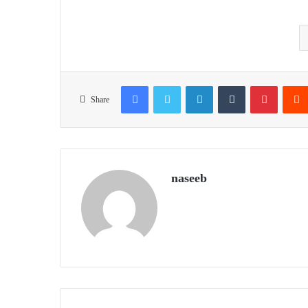
Facebook
Twitter
LinkedIn
Tumblr
Pinteres
Share
naseeb