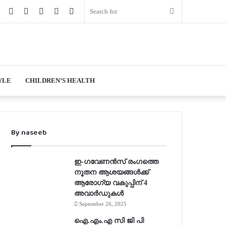
book
Twitter
YouTube
Instagram
Log
Random
Sidebar
Search
In
Article
for
YLE
CHILDREN’S HEALTH
By naseeb
ഇ-ഗവേണന്‍സ് രംഗത്തെ
നൂതന ആശയങ്ങള്‍ക്ക്
ആരോഗ്യ വകുപ്പിന് 4
അവാര്‍ഡുകള്‍
September 26, 2025
ഐ.എം.എ സി ജി പി