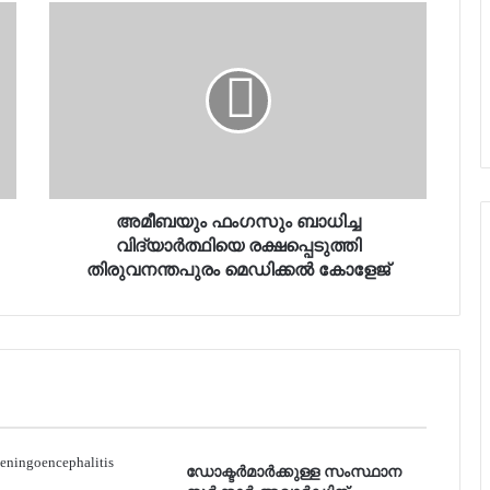
അമീബയും ഫംഗസും ബാധിച്ച
വിദ്യാര്‍ത്ഥിയെ രക്ഷപ്പെടുത്തി
തിരുവനന്തപുരം മെഡിക്കല്‍ കോളേജ്
ഡോക്ടർമാർക്കുള്ള സംസ്ഥാന