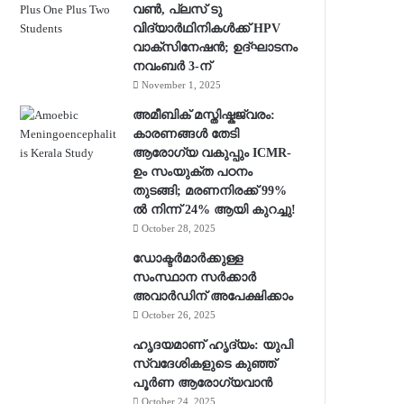
വൺ, പ്ലസ് ടു
വിദ്യാർഥിനികൾക്ക് HPV
വാക്‌സിനേഷൻ; ഉദ്ഘാടനം
നവംബർ 3-ന്
November 1, 2025
അമീബിക് മസ്തിഷ്കജ്വരം:
കാരണങ്ങൾ തേടി
ആരോഗ്യ വകുപ്പും ICMR-
ഉം സംയുക്ത പഠനം
തുടങ്ങി; മരണനിരക്ക് 99%
ൽ നിന്ന് 24% ആയി കുറച്ചു!
October 28, 2025
ഡോക്ടർമാർക്കുള്ള
സംസ്ഥാന സർക്കാർ
അവാർഡിന് അപേക്ഷിക്കാം
October 26, 2025
ഹൃദയമാണ് ഹൃദ്യം: യുപി
സ്വദേശികളുടെ കുഞ്ഞ്
പൂര്‍ണ ആരോഗ്യവാന്‍
October 24, 2025