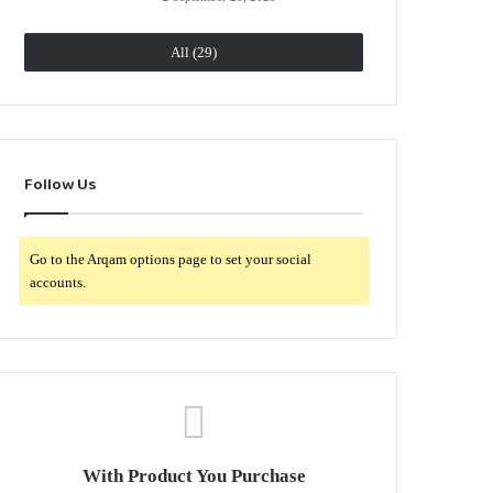
All (29)
Follow Us
Go to the Arqam options page to set your social
accounts.
With Product You Purchase