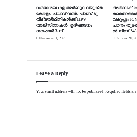
ഗർഭാശയ ഗള അർബുദ വിമുക്ത
അമീബിക് മസ്
കേരളം: പ്ലസ് വൺ, പ്ലസ് ടു
കാരണങ്ങൾ
വിദ്യാർഥിനികൾക്ക് HPV
വകുപ്പും I
വാക്‌സിനേഷൻ; ഉദ്ഘാടനം
പഠനം തുടങ്
നവംബർ 3-ന്
ൽ നിന്ന് 24
November 1, 2025
October 28, 2
Leave a Reply
Your email address will not be published.
Required fields ar
C
o
m
m