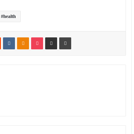
health
t
Reddit
VKontakte
Odnoklassniki
Pocket
Share via Email
Print