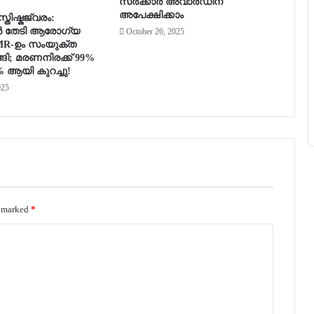
സർക്കാർ അവാർഡിന്
അപേക്ഷിക്കാം
തിഷ്കജ്വരം:
 തേടി ആരോഗ്യ
October 26, 2025
CMR-ഉം സംയുക്ത
ങി; മരണനിരക്ക് 99%
% ആയി കുറച്ചു!
025
e marked
*