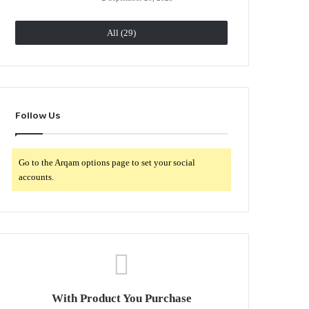
All (29)
Follow Us
Go to the Arqam options page to set your social
accounts.
With Product You Purchase