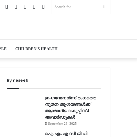
book
Twitter
YouTube
Instagram
Log
Random
Sidebar
Search
In
Article
for
YLE
CHILDREN’S HEALTH
By naseeb
ഇ-ഗവേണന്‍സ് രംഗത്തെ
നൂതന ആശയങ്ങള്‍ക്ക്
ആരോഗ്യ വകുപ്പിന് 4
അവാര്‍ഡുകള്‍
September 26, 2025
ഐ.എം.എ സി ജി പി