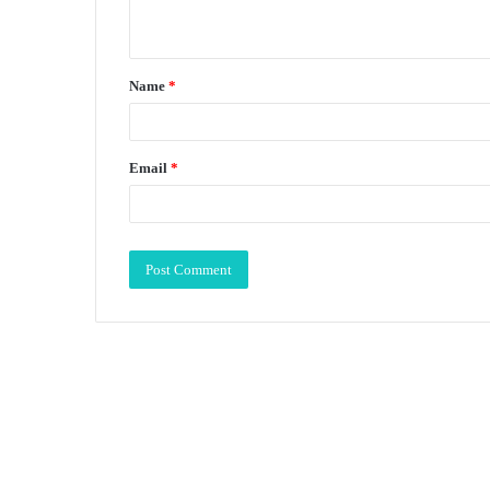
n
t
Name
*
*
Email
*