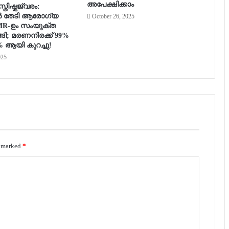
അപേക്ഷിക്കാം
തിഷ്കജ്വരം:
 തേടി ആരോഗ്യ
October 26, 2025
CMR-ഉം സംയുക്ത
ങി; മരണനിരക്ക് 99%
% ആയി കുറച്ചു!
025
e marked
*