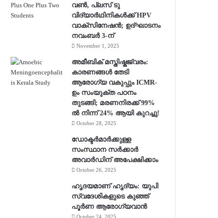
വൺ, പ്ലസ് ടു
വിദ്യാർഥിനികൾക്ക് HPV
വാക്‌സിനേഷൻ; ഉദ്ഘാടനം
നവംബർ 3-ന്
November 1, 2025
അമീബിക് മസ്തിഷ്കജ്വരം:
കാരണങ്ങൾ തേടി
ആരോഗ്യ വകുപ്പും ICMR-
ഉം സംയുക്ത പഠനം
തുടങ്ങി; മരണനിരക്ക് 99%
ൽ നിന്ന് 24% ആയി കുറച്ചു!
October 28, 2025
ഡോക്ടർമാർക്കുള്ള
സംസ്ഥാന സർക്കാർ
അവാർഡിന് അപേക്ഷിക്കാം
October 26, 2025
ഹൃദയമാണ് ഹൃദ്യം: യുപി
സ്വദേശികളുടെ കുഞ്ഞ്
പൂര്‍ണ ആരോഗ്യവാന്‍
October 24, 2025