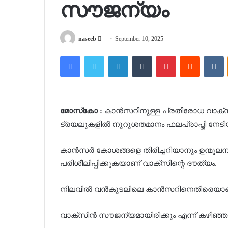
സൗജന്യം
Send
naseeb
September 10, 2025
an
Facebook
Twitter
LinkedIn
Tumblr
Pinterest
Reddit
V
email
മോസ്‌കോ :
കാൻസറിനുള്ള പ്രതിരോധ വാക്സി
ട്രയലുകളിൽ നൂറുശതമാനം ഫലപ്രാപ്തി നേട
കാൻസർ കോശങ്ങളെ തിരിച്ചറിയാനും ഉന്മൂ
പരിശീലിപ്പിക്കുകയാണ് വാക്സിന്റെ ദൗത്യം.
നിലവിൽ വൻകുടലിലെ കാൻസറിനെതിരെയാണ് വ
വാക്‌സിൻ സൗജന്യമായിരിക്കും എന്ന് കഴിഞ്ഞ 