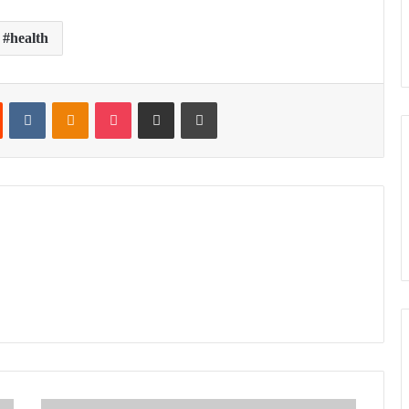
health
t
Reddit
VKontakte
Odnoklassniki
Pocket
Share via Email
Print