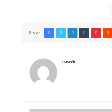
Facebook
Twitter
LinkedIn
Tumblr
Pinteres
Share
naseeb