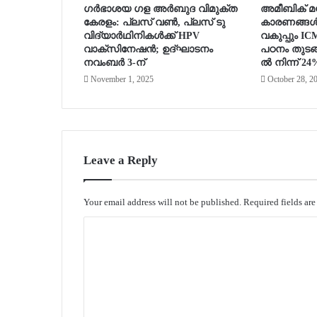
ഗർഭാശയ ഗള അർബുദ വിമുക്ത
അമീബിക് മസ്
കേരളം: പ്ലസ് വൺ, പ്ലസ് ടു
കാരണങ്ങൾ
വിദ്യാർഥിനികൾക്ക് HPV
വകുപ്പും I
വാക്‌സിനേഷൻ; ഉദ്ഘാടനം
പഠനം തുടങ്
നവംബർ 3-ന്
ൽ നിന്ന് 24
November 1, 2025
October 28, 2
Leave a Reply
Your email address will not be published.
Required fields ar
C
o
m
m
e