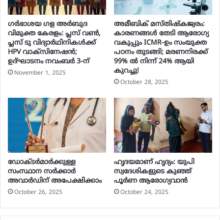
ഗർഭാശയ ഗള അർബുദ
അമീബിക് മസ്തിഷ്കജ്വരം:
വിമുക്ത കേരളം: പ്ലസ് വൺ,
കാരണങ്ങൾ തേടി ആരോഗ്യ
പ്ലസ് ടു വിദ്യാർഥിനികൾക്ക്
വകുപ്പും ICMR-ഉം സംയുക്ത
HPV വാക്‌സിനേഷൻ;
പഠനം തുടങ്ങി; മരണനിരക്ക്
ഉദ്ഘാടനം നവംബർ 3-ന്
99% ൽ നിന്ന് 24% ആയി
കുറച്ചു!
November 1, 2025
October 28, 2025
ഡോക്ടർമാർക്കുള്ള
ഹൃദയമാണ് ഹൃദ്യം: യുപി
സംസ്ഥാന സർക്കാർ
സ്വദേശികളുടെ കുഞ്ഞ്
അവാർഡിന് അപേക്ഷിക്കാം
പൂര്‍ണ ആരോഗ്യവാന്‍
October 26, 2025
October 24, 2025