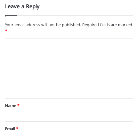
Leave a Reply
Your email address will not be published.
Required fields are marked
*
C
o
m
m
e
n
t
Name
*
*
Email
*