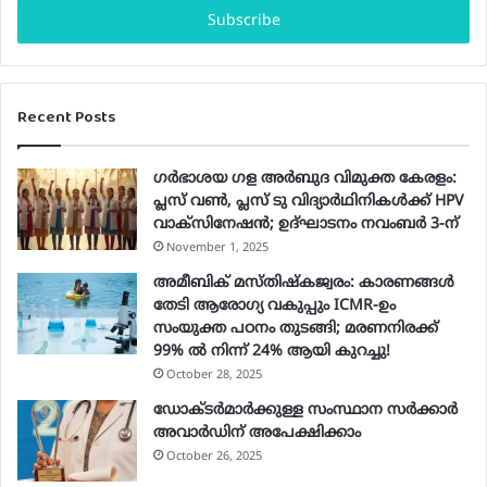
address
Recent Posts
ഗർഭാശയ ഗള അർബുദ വിമുക്ത കേരളം:
പ്ലസ് വൺ, പ്ലസ് ടു വിദ്യാർഥിനികൾക്ക് HPV
വാക്‌സിനേഷൻ; ഉദ്ഘാടനം നവംബർ 3-ന്
November 1, 2025
അമീബിക് മസ്തിഷ്കജ്വരം: കാരണങ്ങൾ
തേടി ആരോഗ്യ വകുപ്പും ICMR-ഉം
സംയുക്ത പഠനം തുടങ്ങി; മരണനിരക്ക്
99% ൽ നിന്ന് 24% ആയി കുറച്ചു!
October 28, 2025
ഡോക്ടർമാർക്കുള്ള സംസ്ഥാന സർക്കാർ
അവാർഡിന് അപേക്ഷിക്കാം
October 26, 2025