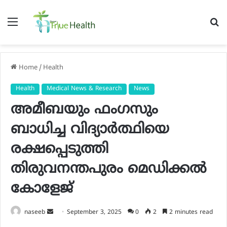
Menu
S
fo
Home
/
Health
Health
Medical News & Research
News
അമീബയും ഫംഗസും
ബാധിച്ച വിദ്യാര്‍ത്ഥിയെ
രക്ഷപ്പെടുത്തി
തിരുവനന്തപുരം മെഡിക്കല്‍
കോളേജ്
Send
naseeb
September 3, 2025
0
2
2 minutes read
an