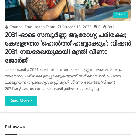
News
Channel True Health Team
October 15, 2025
0
391
2031-ഓടെ സമ്പൂർണ്ണ ആരോഗ്യ പരിരക്ഷ;
കേരളത്തെ ‘ഹെൽത്ത് ഹബ്ബാക്കും’: വിഷൻ
2031 നയരേഖയുമായി മന്ത്രി വീണാ
ജോർജ്
പത്തനംതിട്ട: 2031-ഓടെ സംസ്ഥാനത്തെ എല്ലാ പൗരന്മാർക്കും
ആരോഗ്യ പരിരക്ഷ ഉറപ്പാക്കുകയാണ് സർക്കാരിന്റെ പ്രധാന
ലക്ഷ്യമെന്ന് ആരോഗ്യവകുപ്പ് മന്ത്രി വീണാ ജോർജ്. ‘വിഷൻ
2031’ന്റെ ഭാഗമായി പത്തനംതിട്ടയിൽ സംഘടിപ്പിച്ച…
Read More »
Follow Us