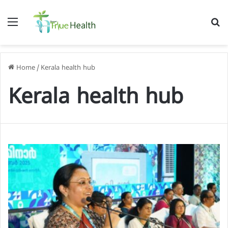
Menu
S
f
Home
/
Kerala health hub
Kerala health hub