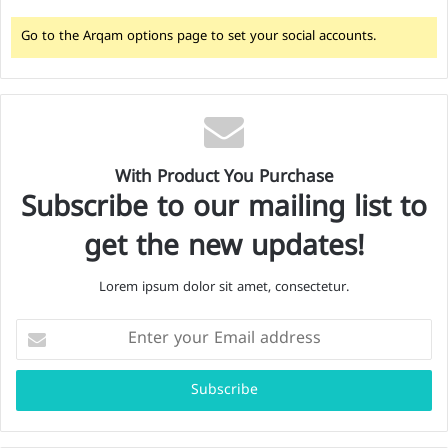
Go to the Arqam options page to set your social accounts.
With Product You Purchase
Subscribe to our mailing list to
get the new updates!
Lorem ipsum dolor sit amet, consectetur.
E
n
t
e
r
y