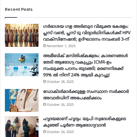
o
Recent Posts
u
r
E
ഗർഭാശയ ഗള അർബുദ വിമുക്ത കേരളം:
m
പ്ലസ് വൺ, പ്ലസ് ടു വിദ്യാർഥിനികൾക്ക് HPV
a
വാക്‌സിനേഷൻ; ഉദ്ഘാടനം നവംബർ 3-ന്
i
November 1, 2025
l
a
അമീബിക് മസ്തിഷ്കജ്വരം: കാരണങ്ങൾ
d
തേടി ആരോഗ്യ വകുപ്പും ICMR-ഉം
d
സംയുക്ത പഠനം തുടങ്ങി; മരണനിരക്ക്
r
99% ൽ നിന്ന് 24% ആയി കുറച്ചു!
e
October 28, 2025
s
ഡോക്ടർമാർക്കുള്ള സംസ്ഥാന സർക്കാർ
s
അവാർഡിന് അപേക്ഷിക്കാം
October 26, 2025
ഹൃദയമാണ് ഹൃദ്യം: യുപി സ്വദേശികളുടെ
കുഞ്ഞ് പൂര്‍ണ ആരോഗ്യവാന്‍
October 24, 2025