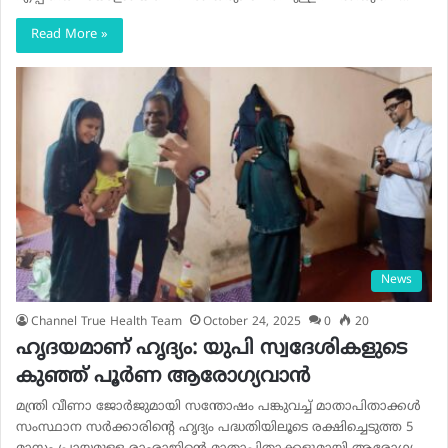
Read More »
News
Channel True Health Team
October 24, 2025
0
20
ഹൃദയമാണ് ഹൃദ്യം: യുപി സ്വദേശികളുടെ
കുഞ്ഞ് പൂര്‍ണ ആരോഗ്യവാന്‍
മന്ത്രി വീണാ ജോര്‍ജുമായി സന്തോഷം പങ്കുവച്ച് മാതാപിതാക്കള്‍
സംസ്ഥാന സര്‍ക്കാരിന്റെ ഹൃദ്യം പദ്ധതിയിലൂടെ രക്ഷിച്ചെടുത്ത 5