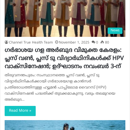
News
Channel True Health Team
November 1, 2025
0
80
ഗർഭാശയ ഗള അർബുദ വിമുക്ത കേരളം:
പ്ലസ് വൺ, പ്ലസ് ടു വിദ്യാർഥിനികൾക്ക് HPV
വാക്‌സിനേഷൻ; ഉദ്ഘാടനം നവംബർ 3-ന്
തിരുവനന്തപുരം: സംസ്ഥാനത്തെ പ്ലസ് വൺ, പ്ലസ് ടു
വിദ്യാർഥിനികൾക്കായി ഗർഭാശയഗള കാൻസർ
പ്രതിരോധത്തിനുള്ള ഹ്യൂമൻ പാപ്പിലോമ വൈറസ് (HPV)
വാക്‌സിനേഷൻ പദ്ധതിക്ക് തുടക്കമാകുന്നു. വരും തലമുറയെ
അർബുദ…
Read More »