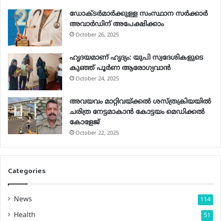
s
ഡോക്ടർമാർക്കുള്ള സംസ്ഥാന സർക്കാർ
s
അവാർഡിന് അപേക്ഷിക്കാം
October 26, 2025
ഹൃദയമാണ് ഹൃദ്യം: യുപി സ്വദേശികളുടെ
കുഞ്ഞ് പൂര്‍ണ ആരോഗ്യവാന്‍
October 24, 2025
അവയവം മാറ്റിവയ്ക്കല്‍ ശസ്ത്രക്രിയയില്‍
ചരിത്ര നേട്ടമാകാന്‍ കോട്ടയം മെഡിക്കല്‍
കോളേജ്
October 22, 2025
Categories
News
114
Health
51