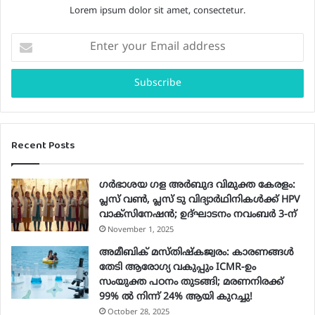
Lorem ipsum dolor sit amet, consectetur.
E
n
t
e
r
y
o
Recent Posts
u
r
E
ഗർഭാശയ ഗള അർബുദ വിമുക്ത കേരളം:
m
പ്ലസ് വൺ, പ്ലസ് ടു വിദ്യാർഥിനികൾക്ക് HPV
a
വാക്‌സിനേഷൻ; ഉദ്ഘാടനം നവംബർ 3-ന്
i
November 1, 2025
l
a
അമീബിക് മസ്തിഷ്കജ്വരം: കാരണങ്ങൾ
d
തേടി ആരോഗ്യ വകുപ്പും ICMR-ഉം
d
സംയുക്ത പഠനം തുടങ്ങി; മരണനിരക്ക്
r
99% ൽ നിന്ന് 24% ആയി കുറച്ചു!
e
October 28, 2025