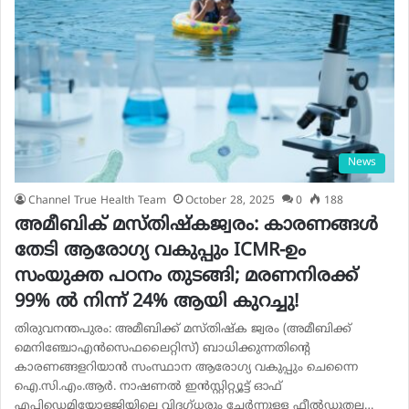
News
Channel True Health Team
October 28, 2025
0
188
അമീബിക് മസ്തിഷ്കജ്വരം: കാരണങ്ങൾ
തേടി ആരോഗ്യ വകുപ്പും ICMR-ഉം
സംയുക്ത പഠനം തുടങ്ങി; മരണനിരക്ക്
99% ൽ നിന്ന് 24% ആയി കുറച്ചു!
തിരുവനന്തപുരം: അമീബിക്ക് മസ്തിഷ്‌ക ജ്വരം (അമീബിക്ക്
മെനിഞ്ചോഎന്‍സെഫലൈറ്റിസ്) ബാധിക്കുന്നതിന്റെ
കാരണങ്ങളറിയാന്‍ സംസ്ഥാന ആരോഗ്യ വകുപ്പും ചെന്നൈ
ഐ.സി.എം.ആര്‍. നാഷണല്‍ ഇന്‍സ്റ്റിറ്റ്യൂട്ട് ഓഫ്
എപ്പിഡെമിയോളജിയിലെ വിദഗ്ധരും ചേര്‍ന്നുള്ള ഫീല്‍ഡുതല…