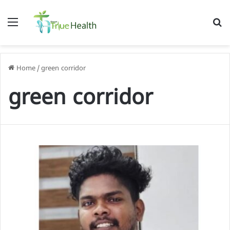
Menu
S
f
Home
/
green corridor
green corridor