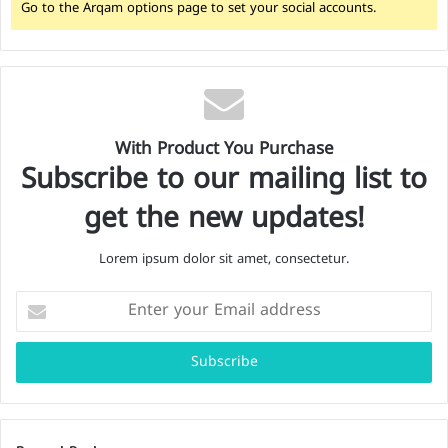
Go to the Arqam options page to set your social accounts.
With Product You Purchase
Subscribe to our mailing list to
get the new updates!
Lorem ipsum dolor sit amet, consectetur.
E
n
t
e
r
y
o
u