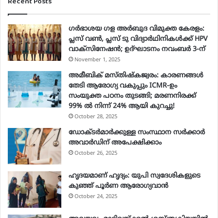
Recent Posts
r
E
ഗർഭാശയ ഗള അർബുദ വിമുക്ത കേരളം:
m
പ്ലസ് വൺ, പ്ലസ് ടു വിദ്യാർഥിനികൾക്ക് HPV
a
വാക്‌സിനേഷൻ; ഉദ്ഘാടനം നവംബർ 3-ന്
i
November 1, 2025
l
a
അമീബിക് മസ്തിഷ്കജ്വരം: കാരണങ്ങൾ
d
തേടി ആരോഗ്യ വകുപ്പും ICMR-ഉം
d
സംയുക്ത പഠനം തുടങ്ങി; മരണനിരക്ക്
r
99% ൽ നിന്ന് 24% ആയി കുറച്ചു!
e
October 28, 2025
s
ഡോക്ടർമാർക്കുള്ള സംസ്ഥാന സർക്കാർ
s
അവാർഡിന് അപേക്ഷിക്കാം
October 26, 2025
ഹൃദയമാണ് ഹൃദ്യം: യുപി സ്വദേശികളുടെ
കുഞ്ഞ് പൂര്‍ണ ആരോഗ്യവാന്‍
October 24, 2025