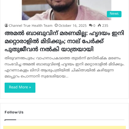
News
Channel True Health Team
October 16, 2025
0
235
അമൽ ബാബുവിന് മരണമില്ല: ഹൃദയം ഇനി
മറ്റൊരാളിൽ മിടിക്കും; നാല് പേർക്ക്
പുതുജീവൻ നൽകി യാത്രയായി
തിരുവനന്തപുരം: വാഹനാപകടത്തെ തുടര്‍ന്ന് മസ്തിഷ്‌ക മരണം
സംഭവിച്ച അമല്‍ ബാബുവിന്റെ ഹൃദയം ഇനി മറ്റൊരാളില്‍ മിടിക്കും.
എറണാകുളം ലിസി ആശുപത്രിയില്‍ ചികിത്സയില്‍ കഴിയുന്ന
മലപ്പുറം പൊന്നാനി സ്വദേശിയായ…
Read More »
Follow Us