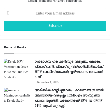
Lorem ipsum dolor sit amet, consectetur.
E
n
t
e
r
y
o
Recent Posts
u
r
E
ഗർഭാശയ ഗള അർബുദ വിമുക്ത കേരളം:
m
പ്ലസ് വൺ, പ്ലസ് ടു വിദ്യാർഥിനികൾക്ക്
a
HPV വാക്‌സിനേഷൻ; ഉദ്ഘാടനം നവംബർ
i
3-ന്
l
November 1, 2025
a
d
അമീബിക് മസ്തിഷ്കജ്വരം: കാരണങ്ങൾ തേടി
d
ആരോഗ്യ വകുപ്പും ICMR-ഉം സംയുക്ത
r
പഠനം തുടങ്ങി; മരണനിരക്ക് 99% ൽ നിന്ന്
e
24% ആയി കുറച്ചു!
s