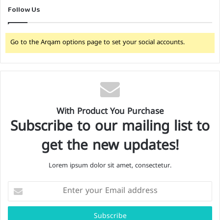
Follow Us
Go to the Arqam options page to set your social accounts.
With Product You Purchase
Subscribe to our mailing list to
get the new updates!
Lorem ipsum dolor sit amet, consectetur.
E
n
t
e