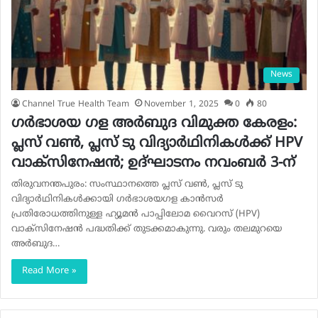
News
Channel True Health Team
November 1, 2025
0
80
ഗർഭാശയ ഗള അർബുദ വിമുക്ത കേരളം:
പ്ലസ് വൺ, പ്ലസ് ടു വിദ്യാർഥിനികൾക്ക് HPV
വാക്‌സിനേഷൻ; ഉദ്ഘാടനം നവംബർ 3-ന്
തിരുവനന്തപുരം: സംസ്ഥാനത്തെ പ്ലസ് വൺ, പ്ലസ് ടു
വിദ്യാർഥിനികൾക്കായി ഗർഭാശയഗള കാൻസർ
പ്രതിരോധത്തിനുള്ള ഹ്യൂമൻ പാപ്പിലോമ വൈറസ് (HPV)
വാക്‌സിനേഷൻ പദ്ധതിക്ക് തുടക്കമാകുന്നു. വരും തലമുറയെ
അർബുദ…
Read More »