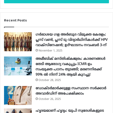
r
y
o
Recent Posts
u
r
E
ഗർഭാശയ ഗള അർബുദ വിമുക്ത കേരളം:
m
പ്ലസ് വൺ, പ്ലസ് ടു വിദ്യാർഥിനികൾക്ക് HPV
a
വാക്‌സിനേഷൻ; ഉദ്ഘാടനം നവംബർ 3-ന്
i
November 1, 2025
l
a
അമീബിക് മസ്തിഷ്കജ്വരം: കാരണങ്ങൾ
d
തേടി ആരോഗ്യ വകുപ്പും ICMR-ഉം
d
സംയുക്ത പഠനം തുടങ്ങി; മരണനിരക്ക്
r
99% ൽ നിന്ന് 24% ആയി കുറച്ചു!
e
October 28, 2025
s
ഡോക്ടർമാർക്കുള്ള സംസ്ഥാന സർക്കാർ
s
അവാർഡിന് അപേക്ഷിക്കാം
October 26, 2025
ഹൃദയമാണ് ഹൃദ്യം: യുപി സ്വദേശികളുടെ